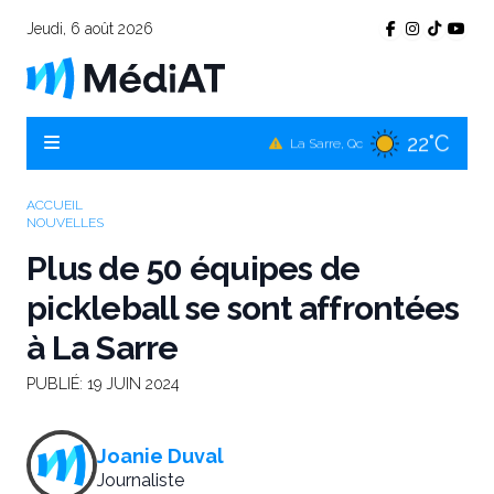
Jeudi, 6 août 2026
23°C
Témiscamingue, Qc
22°C
La Sarre, Qc
24°C
Val-d'Or, Qc
ACCUEIL
NOUVELLES
23°C
Rouyn-Noranda, Qc
Plus de 50 équipes de
24°C
Amos, Qc
pickleball se sont affrontées
à La Sarre
PUBLIÉ:
19 JUIN 2024
Joanie Duval
Journaliste