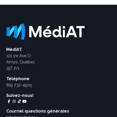
MédiAT
101 1re Ave O
Amos, Québec
J9T 1V1
Téléphone
819 732-4905
Suivez-nous!
Courriel questions générales