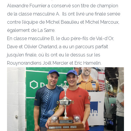
Alexandre Fournier a conservé son titre de champion
de la classe masculine A. Ils ont livré une finale serrée
contre l’équipe de Michel Beaulieu et Michel Marcoux,
également de La Sarre.
En classe masculine B, le duo père-fils de Val-d’Or,
Dave et Olivier Charland, a eu un parcours parfait
jusqu’en finale, où ils ont eu le dessus sur les
Rouynorandiens Joël Mercier et Eric Hamelin.