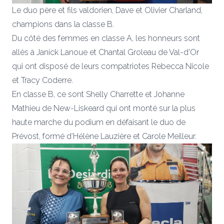
Le duo père et fils valdorien, Dave et Olivier Charland,
champions dans la classe B.
Du côté des femmes en classe A, les honneurs sont
allés à Janick Lanoue et Chantal Groleau de Val-d’Or
qui ont disposé de leurs compatriotes Rebecca Nicole
et Tracy Coderre.
En classe B, ce sont Shelly Charrette et Johanne
Mathieu de New-Liskeard qui ont monté sur la plus
haute marche du podium en défaisant le duo de
Prévost, formé d’Hélène Lauzière et Carole Meilleur.