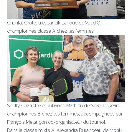
Chantal Groleau et Jancik Lanoue de Val d’Or,
championnes classe A chez les femmes.
Shelly Charrette et Johanne Mathieu de New-Liskeard,
championnes B chez les femmes, accompagnées par
François Melançon co-organisateur du tournoi.
Dans la classe mixte A, Alexandra Duranceau de Mont-