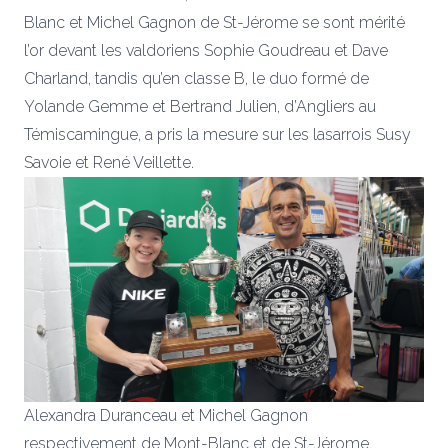
Blanc et Michel Gagnon de St-Jérome se sont mérité
l’or devant les valdoriens Sophie Goudreau et Dave
Charland, tandis qu’en classe B, le duo formé de
Yolande Gemme et Bertrand Julien, d’Angliers au
Témiscamingue, a pris la mesure sur les lasarrois Susy
Savoie et René Veillette.
Alexandra Duranceau et Michel Gagnon
respectivement de Mont-Blanc et de St-Jérome,