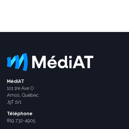
MédiAT
101 1re Ave O
Amos, Québec
J9T 1V1
Téléphone
819 732-4905