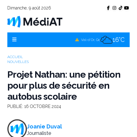
Dimanche, 9 août 2026
16°C
Témiscamingue, Qc
16°C
La Sarre, Qc
16°C
Val-d'Or, Qc
15°C
Rouyn-Noranda, Qc
ACCUEIL
NOUVELLES
16°C
Amos, Qc
Projet Nathan: une pétition
pour plus de sécurité en
autobus scolaire
PUBLIÉ:
16 OCTOBRE 2024
Joanie Duval
Journaliste