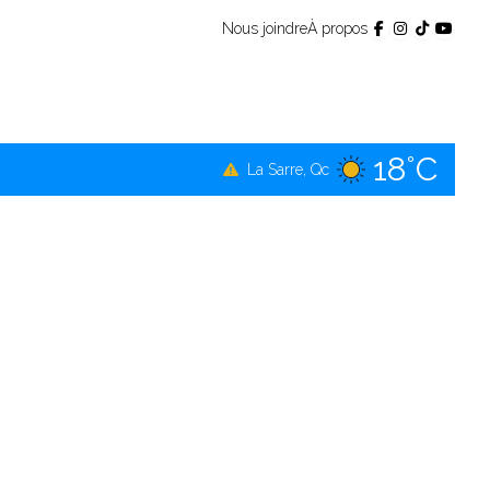
Nous joindre
À propos
17°C
Témiscamingue, Qc
18°C
La Sarre, Qc
19°C
Val-d'Or, Qc
18°C
Rouyn-Noranda, Qc
19°C
Amos, Qc