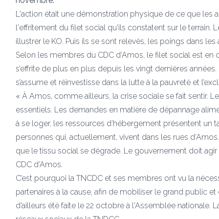
novembre.
L'action était une démonstration physique de ce que les 
l'effritement du filet social qu'ils constatent sur le terra
illustrer le KO. Puis ils se sont relevés, les poings dans le
Selon les membres du CDC d’Amos, le filet social est en c
s’effrite de plus en plus depuis les vingt dernières année
s’assume et réinvestisse dans la lutte à la pauvreté et l’exc
« À Amos, comme ailleurs, la crise sociale se fait sentir. L
essentiels. Les demandes en matière de dépannage alime
à se loger, les ressources d’hébergement présentent un t
personnes qui, actuellement, vivent dans les rues d’Amos.
que le tissu social se dégrade. Le gouvernement doit agir 
CDC d’Amos.
C’est pourquoi la TNCDC et ses membres ont vu la nécessi
partenaires à la cause, afin de mobiliser le grand public e
d’ailleurs été faite le 22 octobre à l'Assemblée nationale. 