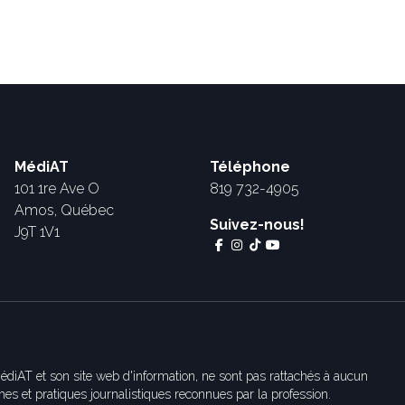
MédiAT
Téléphone
101 1re Ave O
819 732-4905
Amos, Québec
Suivez-nous!
J9T 1V1
édiAT et son site web d'information, ne sont pas rattachés à aucun
es et pratiques journalistiques reconnues par la profession.