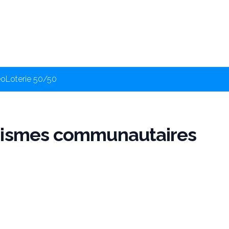
éo
Loterie 50/50
anismes communautaires