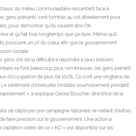
acteurs du milieu communautaire ressentent face à
in. Les gens présents sont tombés au sol littéralement pour
s airs, pour démontrer qu'ils veulent être OK.
rise et ça fait trop longtemps que ça dure. Même qu’il
s. Ils poussent un cri du cœur afin que le gouvernement
lusion sociale.
es gens ont de la difficulté à répondre à leurs besoins
ntaire se font beaucoup plus nombreuses, les gens peinent
aux d’occupation de plus de 100%. Ce sont une vingtaine de
 Le sentiment d’insécurité s’installe sournoisement pendant
rapidement », a expliqué Carole Boucher, directrice de la
té de déployer une campagne nationale, en ralliant d’autres
t de faire pression sur le gouvernement. Une action a
La captation vidéo de ce « KO » est disponible sur les