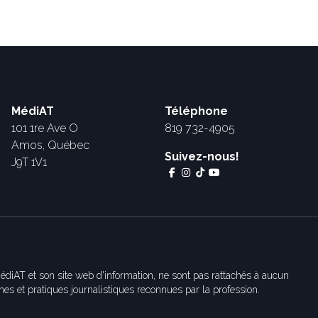
MédiAT
Téléphone
101 1re Ave O
819 732-4905
Amos, Québec
Suivez-nous!
J9T 1V1
édiAT et son site web d'information, ne sont pas rattachés à aucun
es et pratiques journalistiques reconnues par la profession.