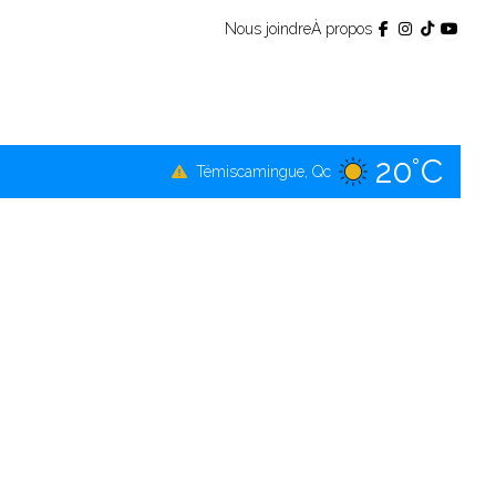
Nous joindre
À propos
20°C
Témiscamingue, Qc
19°C
La Sarre, Qc
19°C
Val-d'Or, Qc
19°C
Rouyn-Noranda, Qc
19°C
Amos, Qc