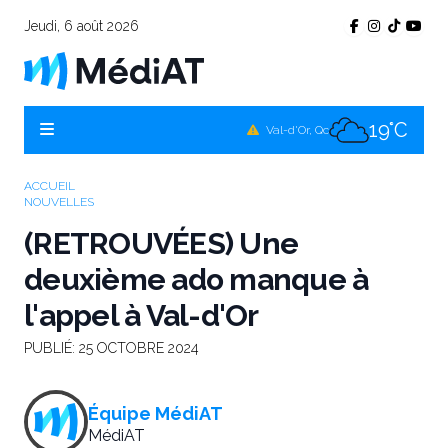
Jeudi, 6 août 2026
17°C
Témiscamingue, Qc
18°C
La Sarre, Qc
19°C
Val-d'Or, Qc
18°C
Rouyn-Noranda, Qc
ACCUEIL
NOUVELLES
19°C
Amos, Qc
(RETROUVÉES) Une
deuxième ado manque à
l'appel à Val-d'Or
PUBLIÉ:
25 OCTOBRE 2024
Équipe MédiAT
MédiAT