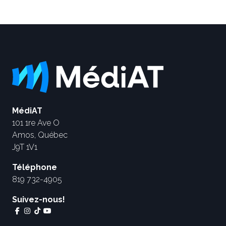
MédiAT
101 1re Ave O
Amos, Québec
J9T 1V1
Téléphone
819 732-4905
Suivez-nous!