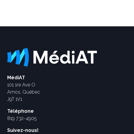
MédiAT
101 1re Ave O
Amos, Québec
J9T 1V1
Téléphone
819 732-4905
Suivez-nous!