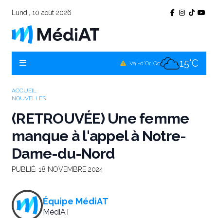
Lundi, 10 août 2026
14°C
Témiscamingue, Qc
16°C
La Sarre, Qc
15°C
Val-d'Or, Qc
15°C
Rouyn-Noranda, Qc
ACCUEIL
NOUVELLES
15°C
Amos, Qc
(RETROUVÉE) Une femme
manque à l'appel à Notre-
Dame-du-Nord
PUBLIÉ:
18 NOVEMBRE 2024
Équipe MédiAT
MédiAT