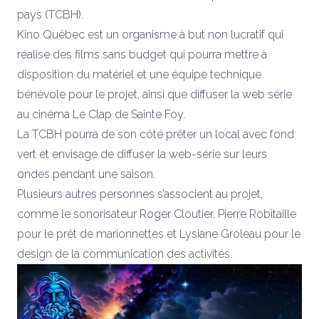
pays (TCBH).
Kino Québec est un organisme à but non lucratif qui
réalise des films sans budget qui pourra mettre à
disposition du matériel et une équipe technique
bénévole pour le projet, ainsi que diffuser la web série
au cinéma Le Clap de Sainte Foy.
La TCBH pourra de son côté prêter un local avec fond
vert et envisage de diffuser la web-série sur leurs
ondes pendant une saison.
Plusieurs autres personnes s’associent au projet,
comme le sonorisateur Roger Cloutier, Pierre Robitaille
pour le prêt de marionnettes et Lysiane Groleau pour le
design de la communication des activités.