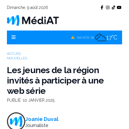
Dimanche, 9 août 2026
16°C
Témiscamingue, Qc
16°C
La Sarre, Qc
17°C
Val-d'Or, Qc
13°C
Rouyn-Noranda, Qc
ACCUEIL
NOUVELLES
17°C
Amos, Qc
Les jeunes de la région
invités à participer à une
web série
PUBLIÉ:
10 JANVIER 2025
Joanie Duval
Journaliste