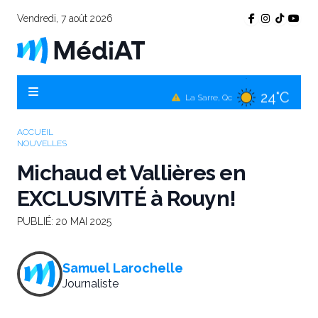
Vendredi, 7 août 2026
24°C
Témiscamingue, Qc
24°C
La Sarre, Qc
26°C
Val-d'Or, Qc
ACCUEIL
NOUVELLES
24°C
Rouyn-Noranda, Qc
Michaud et Vallières en
26°C
Amos, Qc
EXCLUSIVITÉ à Rouyn!
PUBLIÉ:
20 MAI 2025
Samuel Larochelle
Journaliste