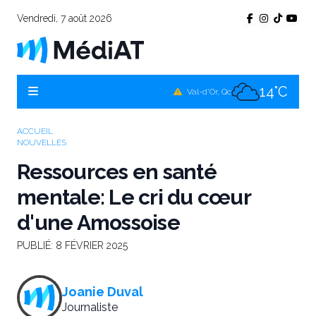
Vendredi, 7 août 2026
11°C
Témiscamingue, Qc
14°C
La Sarre, Qc
14°C
Val-d'Or, Qc
11°C
Rouyn-Noranda, Qc
ACCUEIL
NOUVELLES
14°C
Amos, Qc
Ressources en santé
mentale: Le cri du cœur
d'une Amossoise
PUBLIÉ:
8 FÉVRIER 2025
Joanie Duval
Journaliste