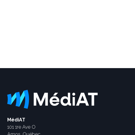
MédiAT
101 1re Ave O
Amos, Québec