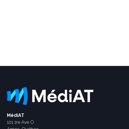
MédiAT
101 1re Ave O