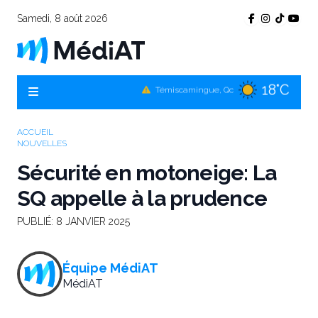
Samedi, 8 août 2026
18°C
Témiscamingue, Qc
21°C
La Sarre, Qc
20°C
Val-d'Or, Qc
ACCUEIL
NOUVELLES
20°C
Rouyn-Noranda, Qc
Sécurité en motoneige: La
20°C
Amos, Qc
SQ appelle à la prudence
PUBLIÉ:
8 JANVIER 2025
Équipe MédiAT
MédiAT