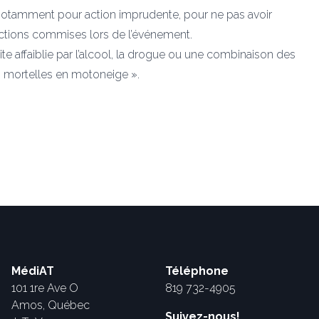
on, notamment pour action imprudente, pour ne pas avoir
ractions commises lors de l’événement.
e affaiblie par l’alcool, la drogue ou une combinaison des
ns mortelles en motoneige ».
MédiAT
Téléphone
101 1re Ave O
819 732-4905
Amos, Québec
Suivez-nous!