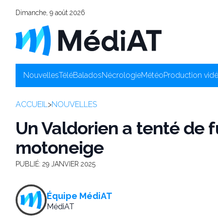
Dimanche, 9 août 2026
Nouvelles
Télé
Balados
Nécrologie
Météo
Production vid
ACCUEIL
>
NOUVELLES
Un Valdorien a tenté de fu
motoneige
PUBLIÉ:
29 JANVIER 2025
Équipe MédiAT
MédiAT