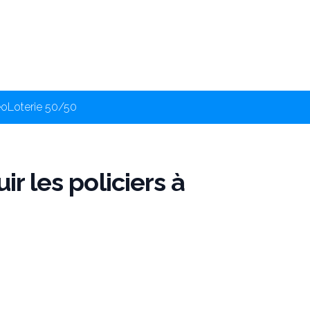
éo
Loterie 50/50
ir les policiers à