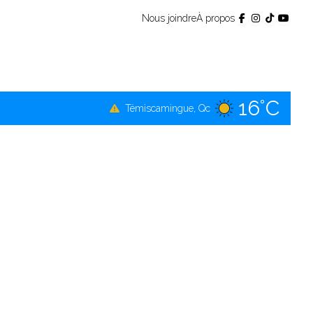
Nous joindre
À propos
16°C
Témiscamingue, Qc
16°C
La Sarre, Qc
16°C
Val-d'Or, Qc
15°C
Rouyn-Noranda, Qc
16°C
Amos, Qc