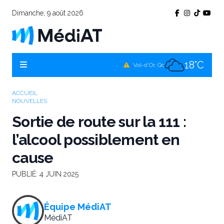
Dimanche, 9 août 2026
17°C
Témiscamingue, Qc
16°C
La Sarre, Qc
18°C
Val-d'Or, Qc
16°C
Rouyn-Noranda, Qc
ACCUEIL
NOUVELLES
18°C
Amos, Qc
Sortie de route sur la 111 :
l’alcool possiblement en
cause
PUBLIÉ:
4 JUIN 2025
Équipe MédiAT
MédiAT