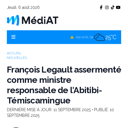
Jeudi, 6 août 2026
25°C
Témiscamingue, Qc
25°C
La Sarre, Qc
25°C
Val-d'Or, Qc
25°C
Rouyn-Noranda, Qc
ACCUEIL
NOUVELLES
25°C
Amos, Qc
François Legault assermenté
comme ministre
responsable de l'Abitibi-
Témiscamingue
DERNIÈRE MISE À JOUR:
11 SEPTEMBRE 2025
• PUBLIÉ:
10
SEPTEMBRE 2025