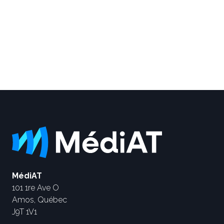
MédiAT
101 1re Ave O
Amos, Québec
J9T 1V1