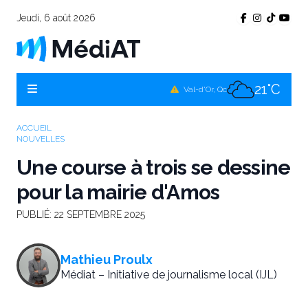
Jeudi, 6 août 2026
20°C
Témiscamingue, Qc
20°C
La Sarre, Qc
21°C
Val-d'Or, Qc
21°C
Rouyn-Noranda, Qc
ACCUEIL
NOUVELLES
21°C
Amos, Qc
Une course à trois se dessine
pour la mairie d'Amos
PUBLIÉ:
22 SEPTEMBRE 2025
Mathieu Proulx
Médiat – Initiative de journalisme local (IJL)