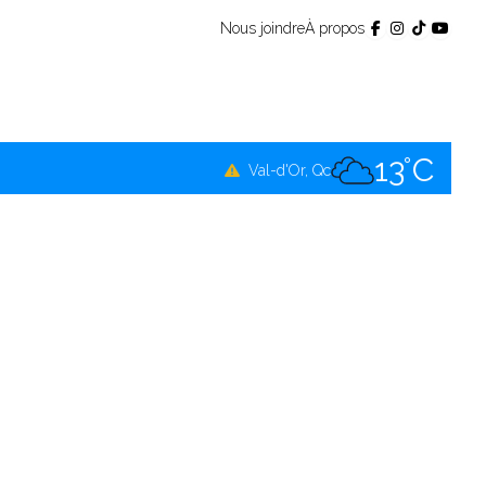
Nous joindre
À propos
11°C
Témiscamingue, Qc
13°C
La Sarre, Qc
13°C
Val-d'Or, Qc
11°C
Rouyn-Noranda, Qc
13°C
Amos, Qc