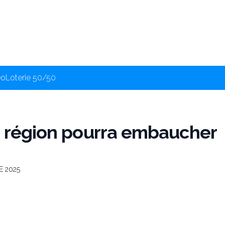
éo
Loterie 50/50
a région pourra embaucher
 2025