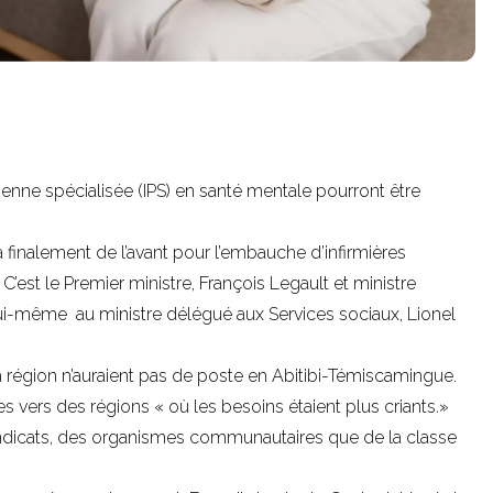
icienne spécialisée (IPS) en santé mentale pourront être
a finalement de l’avant pour l’embauche d’infirmières
C’est le Premier ministre, François Legault et ministre
ui-même au ministre délégué aux Services sociaux, Lionel
a région n’auraient pas de poste en Abitibi-Témiscamingue.
es vers des régions « où les besoins étaient plus criants.»
syndicats, des organismes communautaires que de la classe