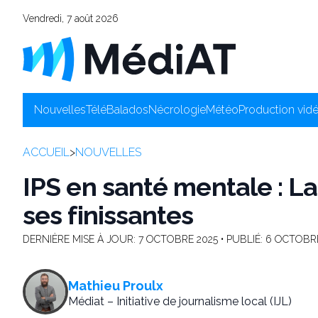
Vendredi, 7 août 2026
Nouvelles
Télé
Balados
Nécrologie
Météo
Production vid
ACCUEIL
>
NOUVELLES
IPS en santé mentale : L
ses finissantes
DERNIÈRE MISE À JOUR:
7 OCTOBRE 2025
• PUBLIÉ:
6 OCTOBRE
Mathieu Proulx
Médiat – Initiative de journalisme local (IJL)