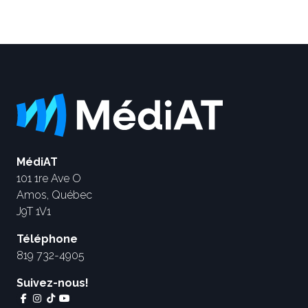
MédiAT
101 1re Ave O
Amos, Québec
J9T 1V1
Téléphone
819 732-4905
Suivez-nous!