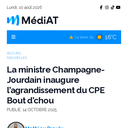
Lundi, 10 août 2026
16°C
Témiscamingue, Qc
16°C
La Sarre, Qc
15°C
Val-d'Or, Qc
ACCUEIL
NOUVELLES
15°C
Rouyn-Noranda, Qc
La ministre Champagne-
15°C
Amos, Qc
Jourdain inaugure
l’agrandissement du CPE
Bout d’chou
PUBLIÉ:
14 OCTOBRE 2025