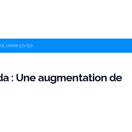
éo
Loterie 50/50
a : Une augmentation de