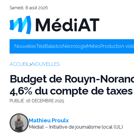
Samedi, 8 août 2026
Nouvelles
Télé
Balados
Nécrologie
Météo
Production vid
ACCUEIL
>
NOUVELLES
Budget de Rouyn-Norand
4,6% du compte de taxes
PUBLIÉ:
16 DÉCEMBRE 2025
Mathieu Proulx
Médiat – Initiative de journalisme local (IJL)