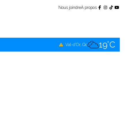
Nous joindre
À propos
17°C
Témiscamingue, Qc
20°C
La Sarre, Qc
19°C
Val-d'Or, Qc
18°C
Rouyn-Noranda, Qc
19°C
Amos, Qc