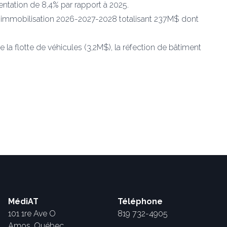
ntation de 8,4% par rapport à 2025.
 d’immobilisation 2026-2027-2028 totalisant 237M$ dont
 la flotte de véhicules (3,2M$), la réfection de bâtiment
MédiAT
Téléphone
101 1re Ave O
819 732-4905
Amos, Québec