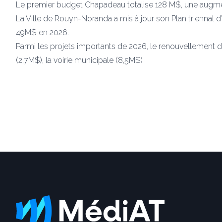
Le premier budget Chapadeau totalise 128 M$, une augme
La Ville de Rouyn-Noranda a mis à jour son Plan triennal
49M$ en 2026.
Parmi les projets importants de 2026, le renouvellement de
(2,7M$), la voirie municipale (8,5M$)