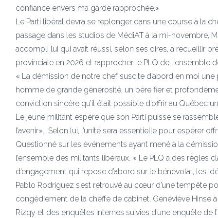
confiance envers ma garde rapprochée.»
Le Parti libéral devra se replonger dans une course à la 
passage dans les studios de MédiAT à la mi-novembre,
M.
accompli lui qui avait réussi, selon ses dires, à recueillir
provinciale en 2026 et rapprocher le PLQ de l'ensemble 
« La démission de notre chef suscite d’abord en moi une p
homme de grande générosité, un père fier et profondément 
conviction sincère qu’il était possible d’offrir au Québec un
Le jeune militant espère que son Parti puisse se rassembl
l’avenir». Selon lui, l’unité sera essentielle pour espérer of
Questionné sur les événements ayant mené à la démission de 
l’ensemble des militants libéraux. « Le PLQ a des règles c
d’engagement qui repose d’abord sur le bénévolat, les idées e
Pablo Rodriguez s’est retrouvé au cœur d’une tempête pol
congédiement de la cheffe de cabinet, Geneviève Hinse à 
Rizqy et des enquêtes internes suivies d’une enquête de l