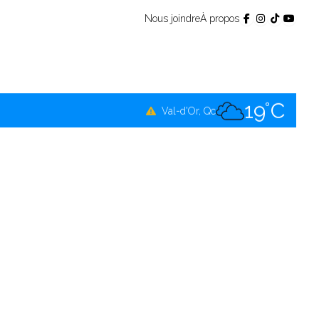
Nous joindre
À propos
18°C
Témiscamingue, Qc
19°C
La Sarre, Qc
19°C
Val-d'Or, Qc
17°C
Rouyn-Noranda, Qc
19°C
Amos, Qc