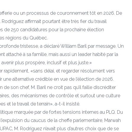
chefferie ou un processus de couronnement tôt en 2026.
De
 Rodriguez affirmait pourtant être très fier du travail
 près de 250 candidatures pour la prochaine élection
des régions du Québec.
rofonde tristesse, a déclaré William Baril par message. Un
attaché à sa famille, mais aussi un leader habité par la
 avenir plus prospère, inclusif et plus juste.»
er rapidement, «sans délai, et regarder résolument vers
frir une alternative crédible en vue de l’élection de 2026.
son chef, M. Baril ne croit pas qu’il faille discréditer
laires, des mécanismes de contrôle et surtout une culture
t le travail de terrain», a-t-il insisté.
itique marquée par de fortes tensions internes au PLQ. Du
l’expulsion du caucus de la cheffe parlementaire, Marwah
’UPAC, M. Rodriguez n’avait plus d’autres choix que de se