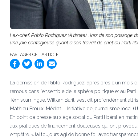
Lex-chef, Pablo Rodriguez (À droite) , lors de son passage d
une joie contagieuse quant à son travail de chef du Parti li
PARTAGER CET ARTICLE
La démission de Pablo Rodriguez, après près d’un mois d
remous dans l’ensemble de la sphère politique et au Parti 
Témiscamingue, William Baril, s’est dit profondément attri
Mathieu Proulx, Médiat – Initiative de journalisme local (I
En point de presse au siège social du Parti libéral en mat
aux pratiques de financement douteuses qui ont provoqué l
empêtré. «J’ai toujours agi de bonne foi, avec transparence