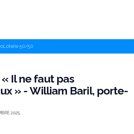
éo
Loterie 50/50
« Il ne faut pas
ux » - William Baril, porte-
MBRE 2025