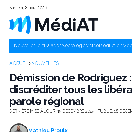
Samedi, 8 août 2026
Nouvelles
Télé
Balados
Nécrologie
Météo
Production vid
ACCUEIL
>
NOUVELLES
Démission de Rodriguez : 
discréditer tous les libéra
parole régional
DERNIÈRE MISE À JOUR:
19 DÉCEMBRE 2025
• PUBLIÉ:
18 DÉCE
Mathieu Proulx