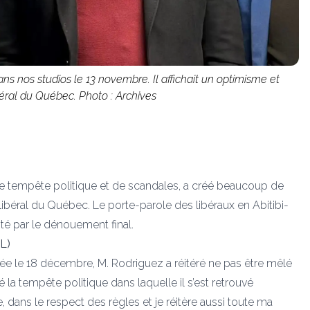
ans nos studios le 13 novembre. Il affichait un optimisme et
béral du Québec. Photo : Archives
e tempête politique et de scandales, a créé beaucoup de
libéral du Québec. Le porte-parole des libéraux en Abitibi-
sté par le dénouement final.
JL)
inée le 18 décembre, M. Rodriguez a réitéré ne pas être mêlé
a tempête politique dans laquelle il s’est retrouvé
, dans le respect des règles et je réitère aussi toute ma