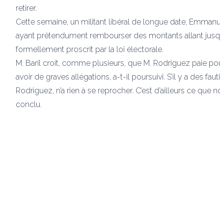
retirer.
Cette semaine, un militant libéral de longue date, Emmanuel
ayant prétendument rembourser des montants allant jus
formellement proscrit par la loi électorale.
M. Baril croit, comme plusieurs, que M. Rodriguez paie pou
avoir de graves allégations, a-t-il poursuivi. S’il y a des faut
Rodriguez, n’a rien à se reprocher. C’est d’ailleurs ce que 
conclu.