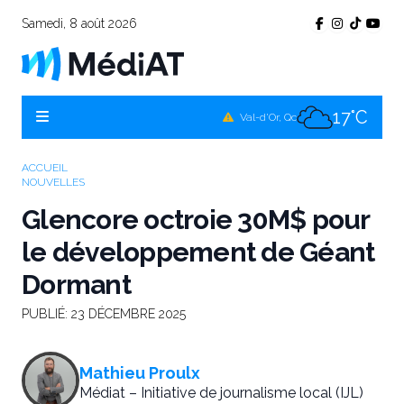
Samedi, 8 août 2026
17°C
Témiscamingue, Qc
17°C
La Sarre, Qc
17°C
Val-d'Or, Qc
18°C
Rouyn-Noranda, Qc
ACCUEIL
NOUVELLES
17°C
Amos, Qc
Glencore octroie 30M$ pour
le développement de Géant
Dormant
PUBLIÉ:
23 DÉCEMBRE 2025
Mathieu Proulx
Médiat – Initiative de journalisme local (IJL)