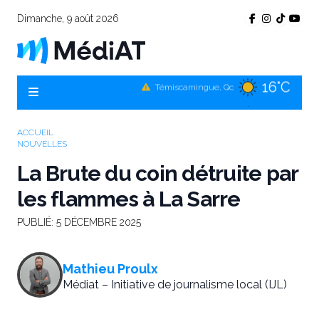
Dimanche, 9 août 2026
16°C
Témiscamingue, Qc
15°C
La Sarre, Qc
16°C
Val-d'Or, Qc
ACCUEIL
NOUVELLES
13°C
Rouyn-Noranda, Qc
La Brute du coin détruite par
16°C
Amos, Qc
les flammes à La Sarre
PUBLIÉ:
5 DÉCEMBRE 2025
Mathieu Proulx
Médiat – Initiative de journalisme local (IJL)