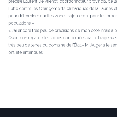
précisé Laurent De Vriendt, coordonnateur provincial de la 
Lutte contre les Changements climatiques de la Faunes et d
pour déterminer quelles zones s’ajouteront pour les procha
populations.»
« J’ai encore très peu de précisions de mon côté, mais à p
Quand on regarde les zones concernées par le tirage au so
très peu de terres du domaine de l’État.» M. Auger a le s
ont été entendues.