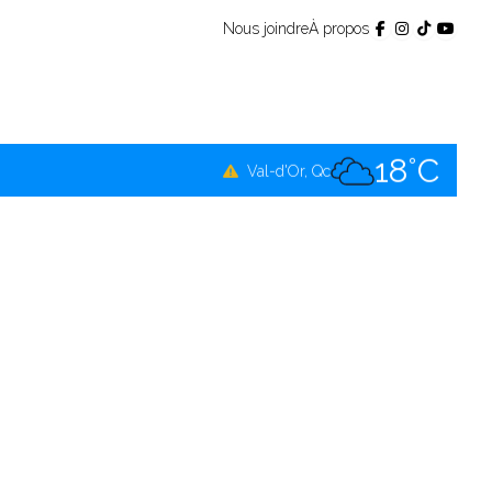
Nous joindre
À propos
23°C
Témiscamingue, Qc
22°C
La Sarre, Qc
18°C
Val-d'Or, Qc
22°C
Rouyn-Noranda, Qc
18°C
Amos, Qc