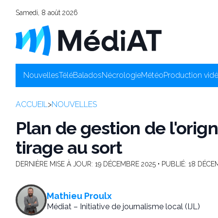
Samedi, 8 août 2026
Nouvelles
Télé
Balados
Nécrologie
Météo
Production vid
ACCUEIL
>
NOUVELLES
Plan de gestion de l'orig
tirage au sort
DERNIÈRE MISE À JOUR:
19 DÉCEMBRE 2025
• PUBLIÉ:
18 DÉCE
Mathieu Proulx
Médiat – Initiative de journalisme local (IJL)