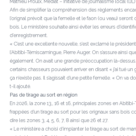
Mathieu Proulx, Médiat – Initiative de journalisme local (IJL)
Afin de simplifier la compréhension des règlements encadr
l’orignal prévoit que la femelle et le faon (ou veau) sero
bois. Le ministère souhaite ainsi éviter les erreurs d’identi
d’enregistrement.
« C’est une excellente nouvelle, s’est exclamé le préside
l’Abitibi-Témiscamingue, Pierre Auger. On s’assure ainsi que
également. On avait une grande préoccupation là-dessus.»
certains chasseurs pouvaient arriver en disant « j’ai tué u
ça n’existe pas. Il s’agissait d’une petite femelle. « On va 
t-il ajouté.
Pas de tirage au sort en région
En 2026, la zone 13,, 16 et 16, principales zones en Abi
frappées d’un tirage au sort pour les orignaux sans bois c
dire les zones 3, 4, 5, 6, 7, 8 ainsi que 26 et 27.
« Le ministère a choisi d’implanter le tirage au sort de m