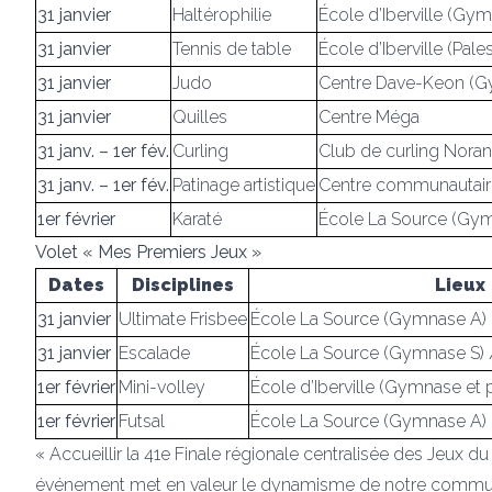
31 janvier
Haltérophilie
École d’Iberville (Gy
31 janvier
Tennis de table
École d’Iberville (Pales
31 janvier
Judo
Centre Dave-Keon (G
31 janvier
Quilles
Centre Méga
31 janv. – 1er fév.
Curling
Club de curling Nora
31 janv. – 1er fév.
Patinage artistique
Centre communautaire
1er février
Karaté
École La Source (Gym
Volet « Mes Premiers Jeux »
Dates
Disciplines
Lieux
31 janvier
Ultimate Frisbee
École La Source (Gymnase A)
31 janvier
Escalade
École La Source (Gymnase S) 
1er février
Mini-volley
École d’Iberville (Gymnase et 
1er février
Futsal
École La Source (Gymnase A)
« Accueillir la 41e Finale régionale centralisée des Jeux
événement met en valeur le dynamisme de notre commun