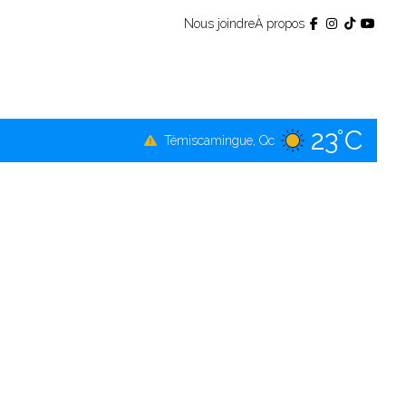
Nous joindre
À propos
23°C
Témiscamingue, Qc
23°C
La Sarre, Qc
23°C
Val-d'Or, Qc
22°C
Rouyn-Noranda, Qc
23°C
Amos, Qc