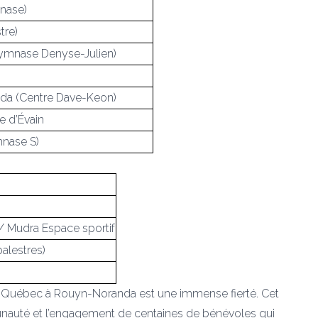
mnase)
tre)
ymnase Denyse-Julien)
nda (Centre Dave-Keon)
 d’Évain
nase S)
/ Mudra Espace sportif
palestres)
 du Québec à Rouyn-Noranda est une immense fierté. Cet
auté et l’engagement de centaines de bénévoles qui