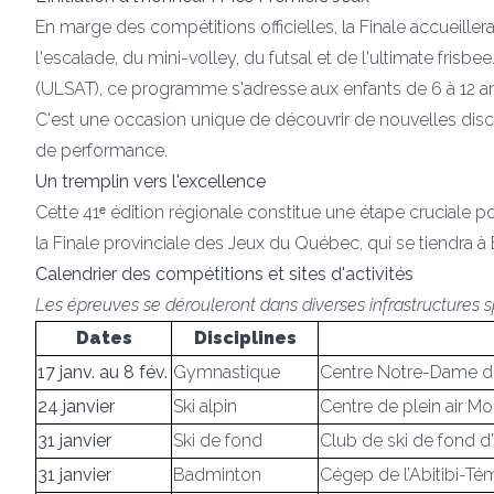
En marge des compétitions officielles, la Finale accueiller
l'escalade, du mini-volley, du futsal et de l'ultimate fris
(ULSAT), ce programme s'adresse aux enfants de 6 à 12 an
C'est une occasion unique de découvrir de nouvelles disci
de performance.
Un tremplin vers l'excellence
Cette 41ᵉ édition régionale constitue une étape cruciale pour
la Finale provinciale des Jeux du Québec, qui se tiendra à 
Calendrier des compétitions et sites d'activités
Les épreuves se dérouleront dans diverses infrastructures 
Dates
Disciplines
17 janv. au 8 fév.
Gymnastique
Centre Notre-Dame d
24 janvier
Ski alpin
Centre de plein air M
31 janvier
Ski de fond
Club de ski de fond d
31 janvier
Badminton
Cégep de l’Abitibi-T