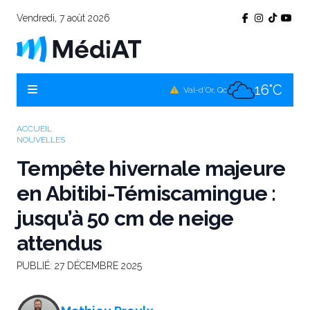
Vendredi, 7 août 2026
16°C
Témiscamingue, Qc
17°C
La Sarre, Qc
16°C
Val-d'Or, Qc
16°C
Rouyn-Noranda, Qc
ACCUEIL
NOUVELLES
16°C
Amos, Qc
Tempête hivernale majeure
en Abitibi-Témiscamingue :
jusqu’à 50 cm de neige
attendus
PUBLIÉ:
27 DÉCEMBRE 2025