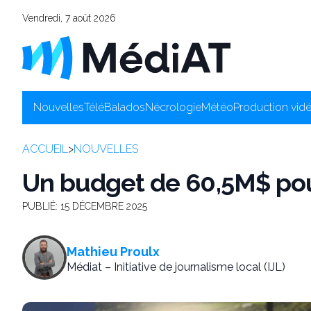
Vendredi, 7 août 2026
Nouvelles
Télé
Balados
Nécrologie
Météo
Production vid
ACCUEIL
>
NOUVELLES
Un budget de 60,5M$ po
PUBLIÉ:
15 DÉCEMBRE 2025
Mathieu Proulx
Médiat – Initiative de journalisme local (IJL)