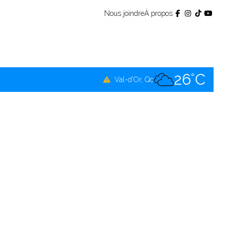
Nous joindre
À propos
24°C
Témiscamingue, Qc
24°C
La Sarre, Qc
26°C
Val-d'Or, Qc
24°C
Rouyn-Noranda, Qc
26°C
Amos, Qc