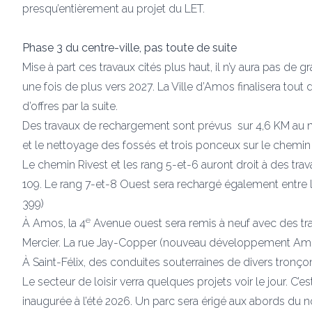
presqu’entièrement au projet du LET.
Phase 3 du centre-ville, pas toute de suite
Mise à part ces travaux cités plus haut, il n’y aura pas de g
une fois de plus vers 2027. La Ville d’Amos finalisera tou
d’offres par la suite.
Des travaux de rechargement sont prévus sur 4,6 KM au no
et le nettoyage des fossés et trois ponceux sur le chemi
Le chemin Rivest et les rang 5-et-6 auront droit à des tra
109. Le rang 7-et-8 Ouest sera rechargé également entre la
399)
e
À Amos, la 4
Avenue ouest sera remis à neuf avec des tra
Mercier. La rue Jay-Copper (nouveau développement Amo
À Saint-Félix, des conduites souterraines de divers tronço
Le secteur de loisir verra quelques projets voir le jour. C’e
inaugurée à l’été 2026. Un parc sera érigé aux abords du n