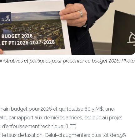
inistratives et politiques pour présenter ce budget 2026. Photo
hain budget pour 2026 et qui totalise 60,5 M$, une
, par rapport aux dernières années, est due au projet
eu d’enfouissement technique. (LET)
r le taux de taxation. Celui-ci augmentera plus tôt de 1,9%