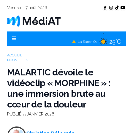
Vendredi, 7 août 2026
25°C
Témiscamingue, Qc
25°C
La Sarre, Qc
26°C
Val-d'Or, Qc
ACCUEIL
NOUVELLES
26°C
Rouyn-Noranda, Qc
MALARTIC dévoile le
26°C
Amos, Qc
vidéoclip « MORPHINE » :
une immersion brute au
cœur de la douleur
PUBLIÉ:
5 JANVIER 2026