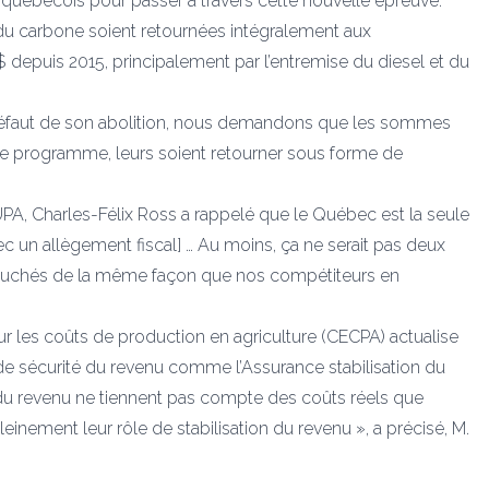
t québécois pour passer à travers cette nouvelle épreuve.
 carbone soient retournées intégralement aux
depuis 2015, principalement par l’entremise du diesel et du
à défaut de son abolition, nous demandons que les sommes
ce programme, leurs soient retourner sous forme de
UPA, Charles-Félix Ross a rappelé que le Québec est la seule
ec un allègement fiscal] … Au moins, ça ne serait pas deux
it touchés de la même façon que nos compétiteurs en
r les coûts de production en agriculture (CECPA) actualise
e sécurité du revenu comme l’Assurance stabilisation du
 du revenu ne tiennent pas compte des coûts réels que
leinement leur rôle de stabilisation du revenu », a précisé, M.