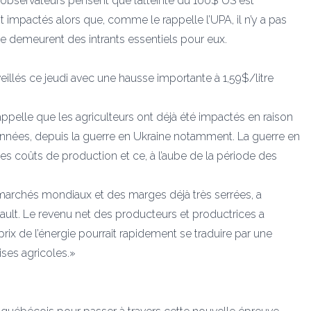
ns observateurs pensent que l’atteinte du 100$ US est
nt impactés alors que, comme le rappelle l’UPA, il n’y a pas
ane demeurent des intrants essentiels pour eux.
illés ce jeudi avec une hausse importante à 1,59$/litre
pelle que les agriculteurs ont déjà été impactés en raison
es années, depuis la guerre en Ukraine notamment. La guerre en
s coûts de production et ce, à l’aube de la période des
archés mondiaux et des marges déjà très serrées, a
eault. Le revenu net des producteurs et productrices a
x de l’énergie pourrait rapidement se traduire par une
ises agricoles.»