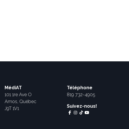
MédiAT
Téléphone
101 1re Ave O
819 732-4905
Amos, Québec
Suivez-nous!
J9T 1V1