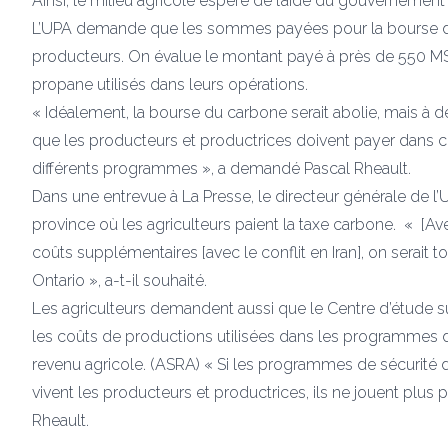
Ainsi, le milieu agricole espère de l’aide du gouvernemen
L’UPA demande que les sommes payées pour la bourse du
producteurs. On évalue le montant payé à près de 550 M$ 
propane utilisés dans leurs opérations.
« Idéalement, la bourse du carbone serait abolie, mais 
que les producteurs et productrices doivent payer dans 
différents programmes », a demandé Pascal Rheault.
Dans une entrevue à La Presse, le directeur générale de l’
province où les agriculteurs paient la taxe carbone. « [Av
coûts supplémentaires [avec le conflit en Iran], on sera
Ontario », a-t-il souhaité.
Les agriculteurs demandent aussi que le Centre d’étude su
les coûts de productions utilisées dans les programmes d
revenu agricole. (ASRA) « Si les programmes de sécurité
vivent les producteurs et productrices, ils ne jouent plus p
Rheault.