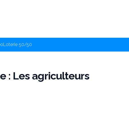
éo
Loterie 50/50
e : Les agriculteurs