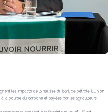
gnent les impacts de la hausse du baril de pétrole. L’Union
à la bourse du carbone et payées par les agriculteurs