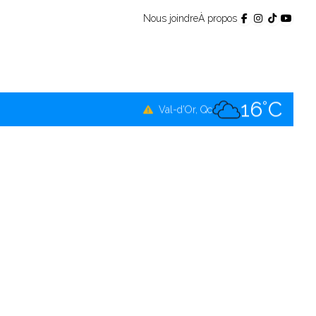
Nous joindre
À propos
16°C
Témiscamingue, Qc
16°C
La Sarre, Qc
16°C
Val-d'Or, Qc
15°C
Rouyn-Noranda, Qc
16°C
Amos, Qc