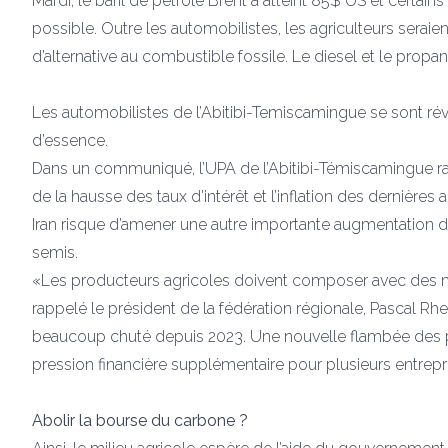
Mardi, le baril de pétrole Brent a atteint 85$ US et certai
possible. Outre les automobilistes, les agriculteurs seraie
d’alternative au combustible fossile. Le diesel et le prop
Les automobilistes de l’Abitibi-Temiscamingue se sont réve
d’essence.
Dans un communiqué, l’UPA de l’Abitibi-Témiscamingue rap
de la hausse des taux d’intérêt et l’inflation des dernièr
Iran risque d’amener une autre importante augmentation de
semis.
«Les producteurs agricoles doivent composer avec des m
rappelé le président de la fédération régionale, Pascal Rh
beaucoup chuté depuis 2023. Une nouvelle flambée des pri
pression financière supplémentaire pour plusieurs entrepr
Abolir la bourse du carbone ?