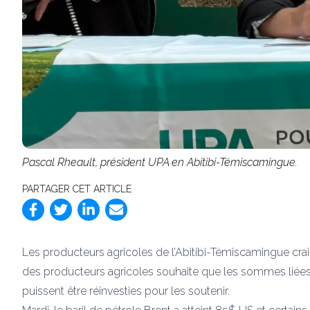
Pascal Rheault, président UPA en Abitibi-Témiscamingue.
PARTAGER CET ARTICLE
Les producteurs agricoles de l’Abitibi-Témiscamingue crai
des producteurs agricoles souhaite que les sommes liées 
puissent être réinvesties pour les soutenir.