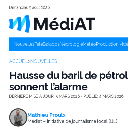
Dimanche, 9 août 2026
Nouvelles
Télé
Balados
Nécrologie
Météo
Production vid
ACCUEIL
>
NOUVELLES
Hausse du baril de pétrol
sonnent l’alarme
DERNIÈRE MISE À JOUR:
5 MARS 2026
• PUBLIÉ:
4 MARS 2026
Mathieu Proulx
Médiat – Initiative de journalisme local (IJL)