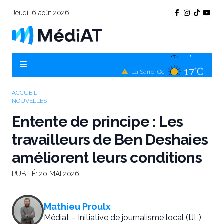
Jeudi, 6 août 2026
17°C
Témiscamingue, Qc
17°C
La Sarre, Qc
19°C
Val-d'Or, Qc
ACCUEIL
NOUVELLES
17°C
Rouyn-Noranda, Qc
Entente de principe : Les
19°C
Amos, Qc
travailleurs de Ben Deshaies
améliorent leurs conditions
PUBLIÉ:
20 MAI 2026
Mathieu Proulx
Médiat – Initiative de journalisme local (IJL)