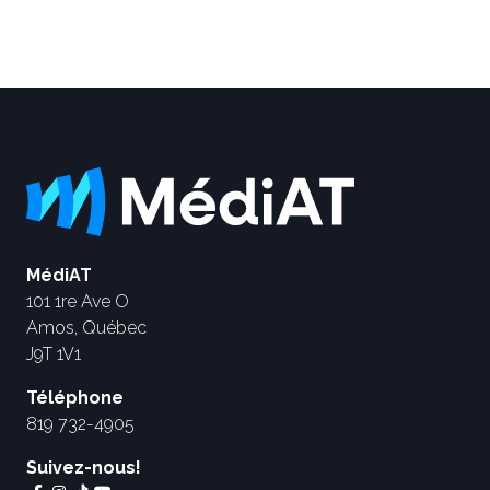
MédiAT
101 1re Ave O
Amos, Québec
J9T 1V1
Téléphone
819 732-4905
Suivez-nous!