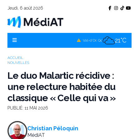
Jeudi, 6 août 2026
21°C
Témiscamingue, Qc
20°C
La Sarre, Qc
21°C
Val-d'Or, Qc
18°C
Rouyn-Noranda, Qc
ACCUEIL
NOUVELLES
21°C
Amos, Qc
Le duo Malartic récidive :
une relecture habitée du
classique « Celle qui va »
PUBLIÉ:
11 MAI 2026
Christian Péloquin
MédiAT