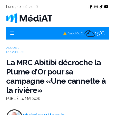
Lundi, 10 août 2026
14°C
Témiscamingue, Qc
16°C
La Sarre, Qc
15°C
Val-d'Or, Qc
15°C
Rouyn-Noranda, Qc
ACCUEIL
NOUVELLES
15°C
Amos, Qc
La MRC Abitibi décroche la
Plume d’Or pour sa
campagne «Une cannette à
la rivière»
PUBLIÉ:
14 MAI 2026