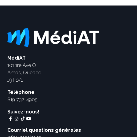
MédiAT
101 1re Ave O
Amos, Québec
J9T 1V1
Téléphone
819 732-4905
Suivez-nous!
Courriel questions générales