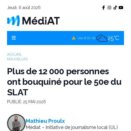
Jeudi, 6 août 2026
25°C
Témiscamingue, Qc
25°C
La Sarre, Qc
25°C
Val-d'Or, Qc
25°C
Rouyn-Noranda, Qc
ACCUEIL
NOUVELLES
25°C
Amos, Qc
Plus de 12 000 personnes
ont bouquiné pour le 50e du
SLAT
PUBLIÉ:
25 MAI 2026
Mathieu Proulx
Médiat – Initiative de journalisme local (IJL)