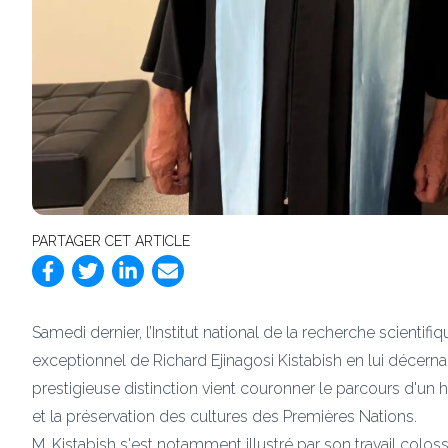
PARTAGER CET ARTICLE
Samedi dernier, l’Institut national de la recherche scient
exceptionnel de Richard Ejinagosi Kistabish en lui décerna
prestigieuse distinction vient couronner le parcours d'u
et la préservation des cultures des Premières Nations.
M. Kistabish s'est notamment illustré par son travail coloss