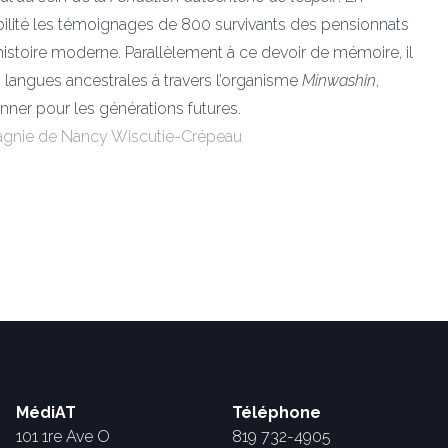
sibilité les témoignages de 800 survivants des pensionnats
histoire moderne. Parallèlement à ce devoir de mémoire, il
s langues ancestrales à travers l’organisme
Minwashin
,
nner pour les générations futures.
mpagnie de Nancy Wiscutie-Crépeau
MédiAT
Téléphone
101 1re Ave O
819 732-4905