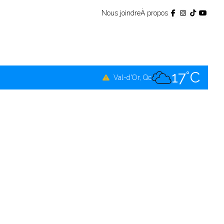
Nous joindre
À propos
16°C
Témiscamingue, Qc
18°C
La Sarre, Qc
17°C
Val-d'Or, Qc
16°C
Rouyn-Noranda, Qc
17°C
Amos, Qc