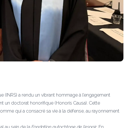
ifique (INRS) a rendu un vibrant hommage à l’engagement
nt un doctorat honorifique (Honoris Causa). Cette
n homme qui a consacré sa vie à la défense, au rayonnement
al au sein de la
Fondation autochtone de l’espoir
. En