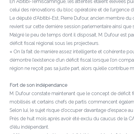
En Abitibi-Témiscamingue, les attentes étaient élevées 
celui des rénovations du bloc opératoire et de l’urgence d
Le député d’Abitibi-Est, Pierre Dufour, ancien membre d
revient sur cette dernière session parlementaire ainsi q
Malgré le peu de temps dont il disposait, M. Dufour est par
déficit fiscal régional sous les projecteurs.
« On l’a fait de manière assez intelligente et cohérente p
démontre l’existence d’un déficit fiscal lorsque l’on compar
région ne reçoit pas sa juste part, alors qu’elle contribue m
Fort de son indépendance
M. Dufour constate maintenant que le concept de déficit f
mobilisés et certains chefs de partis commencent égaleme
Selon lui, le sujet risque d’occuper davantage d’espace 
Près de huit mois après avoir été exclu du caucus de la C
d’élu indépendant.