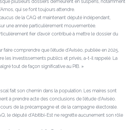
puisque plusieurs dossiers demeurent en suspens, notamment
’Amos, qui se font toujours attendre.
u caucus de la CAQ et maintenant député indépendant,
ue sur une année particulièrement mouvementée.
ticulièrement fier d’avoir contribué à mettre le dossier du
our faire comprendre que l’étude d’Aviséo, publiée en 2025,
e les investissements publics et privés, a-t-il rappelé. La
algré tout de façon significative au PIB. »
iscal fait son chemin dans la population. Les maires sont
nt à prendre acte des conclusions de l’étude d’Aviséo.
au cours de la précampagne et de la campagne électorale.
AQ, le député d’Abitibi-Est ne regrette aucunement son rôle