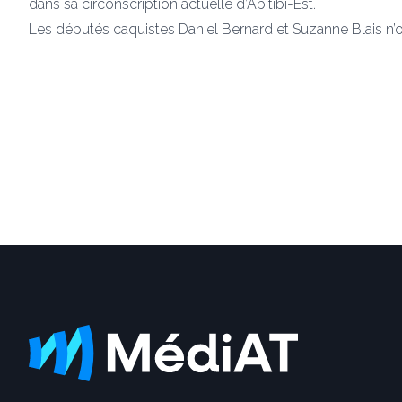
dans sa circonscription actuelle d’Abitibi-Est.
Les députés caquistes Daniel Bernard et Suzanne Blais n