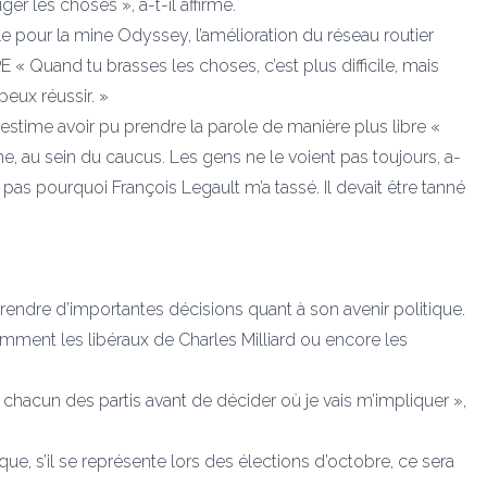
r les choses », a-t-il affirmé.
e pour la mine Odyssey, l’amélioration du réseau routier
E « Quand tu brasses les choses, c’est plus difficile, mais
peux réussir. »
 estime avoir pu prendre la parole de manière plus libre «
rne, au sein du caucus. Les gens ne le voient pas toujours, a-
pas pourquoi François Legault m’a tassé. Il devait être tanné
rendre d’importantes décisions quant à son avenir politique.
tamment les libéraux de Charles Milliard ou encore les
chacun des partis avant de décider où je vais m’impliquer »,
ue, s’il se représente lors des élections d’octobre, ce sera