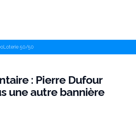
éo
Loterie 50/50
taire : Pierre Dufour
us une autre bannière