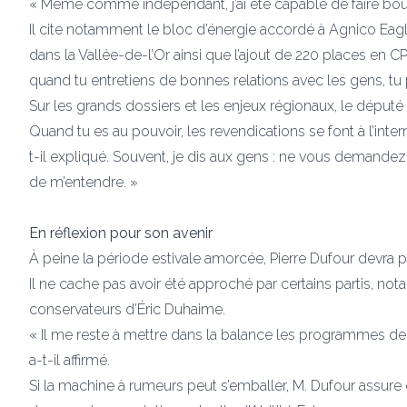
« Même comme indépendant, j’ai été capable de faire bouge
Il cite notamment le bloc d’énergie accordé à Agnico Eagl
dans la Vallée-de-l’Or ainsi que l’ajout de 220 places en CP
quand tu entretiens de bonnes relations avec les gens, tu 
Sur les grands dossiers et les enjeux régionaux, le député
Quand tu es au pouvoir, les revendications se font à l’inte
t-il expliqué. Souvent, je dis aux gens : ne vous demandez 
de m’entendre. »
En réflexion pour son avenir
À peine la période estivale amorcée, Pierre Dufour devra p
Il ne cache pas avoir été approché par certains partis, no
conservateurs d’Éric Duhaime.
« Il me reste à mettre dans la balance les programmes de 
a-t-il affirmé.
Si la machine à rumeurs peut s’emballer, M. Dufour assure q