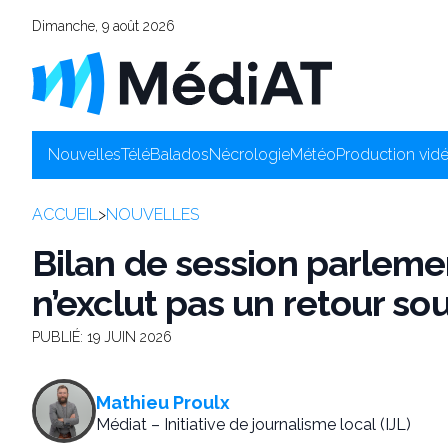
Dimanche, 9 août 2026
Nouvelles
Télé
Balados
Nécrologie
Météo
Production vid
ACCUEIL
>
NOUVELLES
Bilan de session parlemen
n’exclut pas un retour so
PUBLIÉ:
19 JUIN 2026
Mathieu Proulx
Médiat – Initiative de journalisme local (IJL)