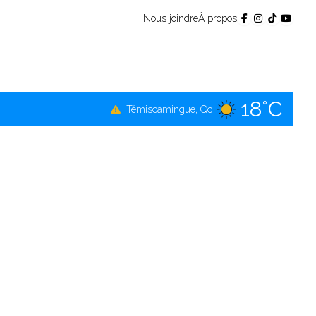
Nous joindre
À propos
18°C
Témiscamingue, Qc
17°C
La Sarre, Qc
18°C
Val-d'Or, Qc
17°C
Rouyn-Noranda, Qc
18°C
Amos, Qc