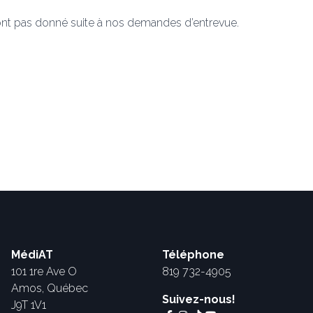
’ont pas donné suite à nos demandes d’entrevue.
MédiAT
Téléphone
101 1re Ave O
819 732-4905
Amos, Québec
Suivez-nous!
J9T 1V1