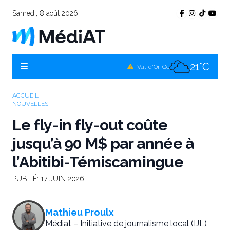
Samedi, 8 août 2026
18°C
Témiscamingue, Qc
21°C
La Sarre, Qc
21°C
Val-d'Or, Qc
21°C
Rouyn-Noranda, Qc
ACCUEIL
NOUVELLES
21°C
Amos, Qc
Le fly-in fly-out coûte
jusqu’à 90 M$ par année à
l’Abitibi-Témiscamingue
PUBLIÉ:
17 JUIN 2026
Mathieu Proulx
Médiat – Initiative de journalisme local (IJL)