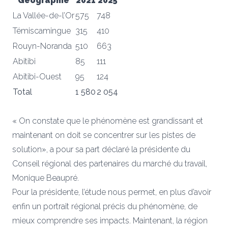
Géographie
2021
2025
La Vallée-de-l’Or
575
748
Témiscamingue
315
410
Rouyn-Noranda
510
663
Abitibi
85
111
Abitibi-Ouest
95
124
Total
1 580
2 054
« On constate que le phénomène est grandissant et
maintenant on doit se concentrer sur les pistes de
solution», a pour sa part déclaré la présidente du
Conseil régional des partenaires du marché du travail,
Monique Beaupré.
Pour la présidente, l’étude nous permet, en plus d’avoir
enfin un portrait régional précis du phénomène, de
mieux comprendre ses impacts. Maintenant, la région