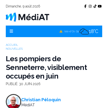
Dimanche, 9 août 2026
18°C
Témiscamingue, Qc
18°C
La Sarre, Qc
18°C
Val-d'Or, Qc
16°C
Rouyn-Noranda, Qc
ACCUEIL
NOUVELLES
18°C
Amos, Qc
Les pompiers de
Senneterre, visiblement
occupés en juin
PUBLIÉ:
30 JUIN 2026
Christian Péloquin
MédiAT