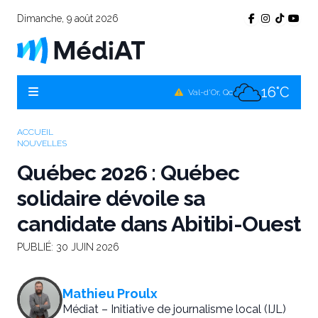
Dimanche, 9 août 2026
15°C
Témiscamingue, Qc
15°C
La Sarre, Qc
16°C
Val-d'Or, Qc
12°C
Rouyn-Noranda, Qc
ACCUEIL
NOUVELLES
16°C
Amos, Qc
Québec 2026 : Québec
solidaire dévoile sa
candidate dans Abitibi-Ouest
PUBLIÉ:
30 JUIN 2026
Mathieu Proulx
Médiat – Initiative de journalisme local (IJL)