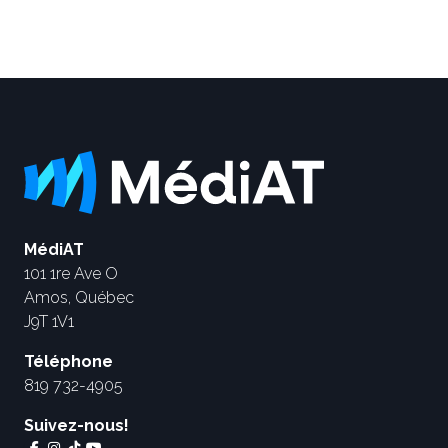
MédiAT
101 1re Ave O
Amos, Québec
J9T 1V1
Téléphone
819 732-4905
Suivez-nous!