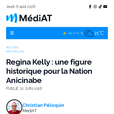
Jeudi, 6 août 2026
20°C
Témiscamingue, Qc
20°C
La Sarre, Qc
21°C
Val-d'Or, Qc
21°C
Rouyn-Noranda, Qc
ACCUEIL
NOUVELLES
21°C
Amos, Qc
Regina Kelly : une figure
historique pour la Nation
Anicinabe
PUBLIÉ:
22 JUIN 2026
Christian Péloquin
MédiAT