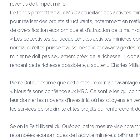
revenus de l'impôt minier.
Le fonds permettrait aux MRC accueillant des activités min
pour réaliser des projets structurants, notamment en matiè
de diversification économique et d'attraction de la main-
« Les collectivités qui accueillent les activités minières c
normal qu'elles puissent aussi bénéficier davantage des 
minier ne doit pas seulement créer de la richesse : il doi
rendent cette richesse possible », a soutenu Charles Millia
Pierre Dufour estime que cette mesure offrirait davantage
« Nous faisons confiance aux MRC. Ce sont elles qui conna
leur donner les moyens d'investir là où les citoyens en ver
les services de proximité et les projets qui renforceront du
Selon le Parti libéral du Québec, cette mesure vise notam
retombées économiques de l'activité minière, à offrir un fi