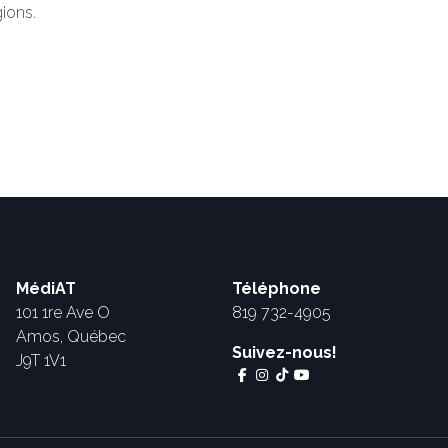
gions.
MédiAT
Téléphone
101 1re Ave O
819 732-4905
Amos, Québec
Suivez-nous!
J9T 1V1