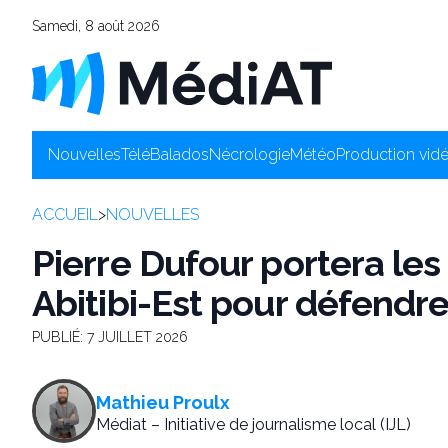
Samedi, 8 août 2026
Nouvelles
Télé
Balados
Nécrologie
Météo
Production vid
ACCUEIL
>
NOUVELLES
Pierre Dufour portera le
Abitibi-Est pour défendre
PUBLIÉ:
7 JUILLET 2026
Mathieu Proulx
Médiat – Initiative de journalisme local (IJL)