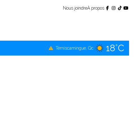
Nous joindre
À propos
18°C
Témiscamingue, Qc
19°C
La Sarre, Qc
19°C
Val-d'Or, Qc
17°C
Rouyn-Noranda, Qc
19°C
Amos, Qc