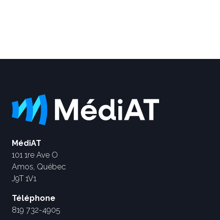
MédiAT
101 1re Ave O
Amos, Québec
J9T 1V1
Téléphone
819 732-4905