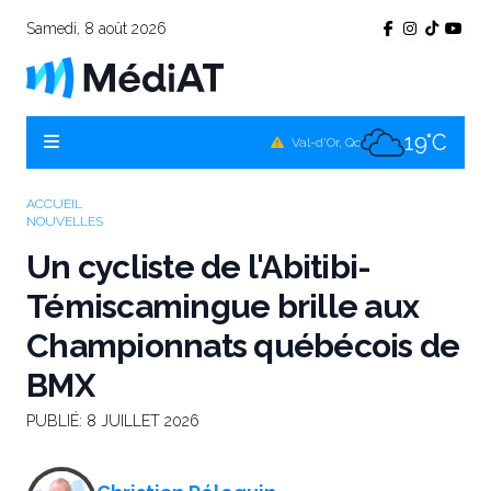
Samedi, 8 août 2026
19°C
Témiscamingue, Qc
19°C
La Sarre, Qc
19°C
Val-d'Or, Qc
19°C
Rouyn-Noranda, Qc
ACCUEIL
NOUVELLES
19°C
Amos, Qc
Un cycliste de l'Abitibi-
Témiscamingue brille aux
Championnats québécois de
BMX
PUBLIÉ:
8 JUILLET 2026