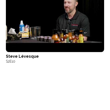
Steve Lévesque
S2
E10