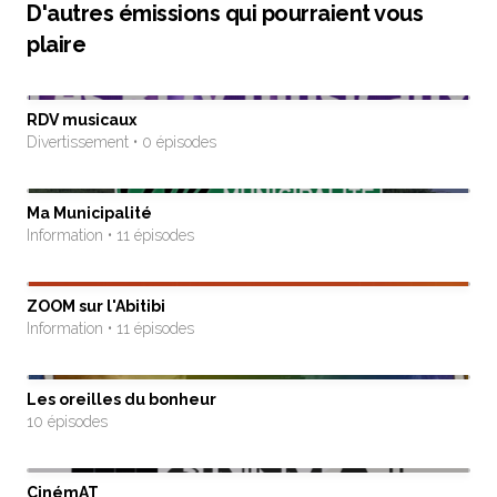
D'autres émissions qui pourraient vous
plaire
RDV musicaux
Divertissement • 0 épisodes
Ma Municipalité
Information • 11 épisodes
ZOOM sur l'Abitibi
Information • 11 épisodes
Les oreilles du bonheur
10 épisodes
CinémAT