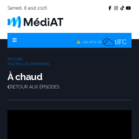
Samedi, 8 août 2026
17°C
Témiscamingue, Qc
19°C
La Sarre, Qc
18°C
Val-d'Or, Qc
17°C
Rouyn-Noranda, Qc
ACCUEIL
18°C
TOUTES LES ÉMISSIONS
Amos, Qc
À chaud
RETOUR AUX ÉPISODES