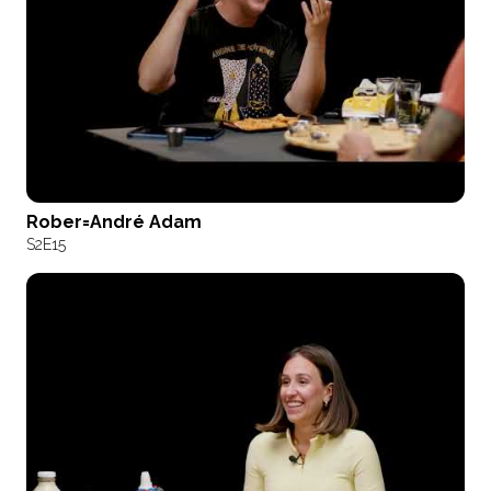
Rober=André Adam
S2
E15