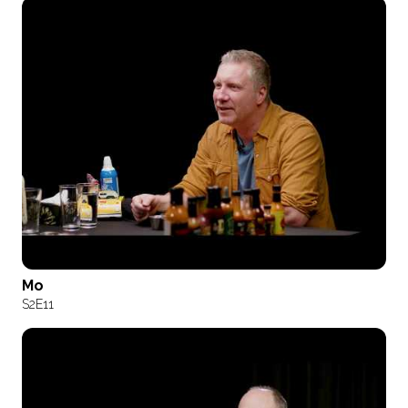
Mo
S2
E11