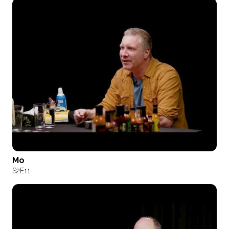
Mo
S2
E11