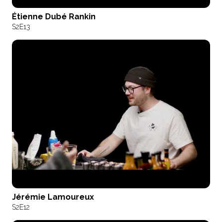
Étienne Dubé Rankin
S2
E13
Jérémie Lamoureux
S2
E12