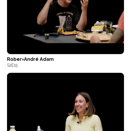
Rober=André Adam
S2
E15