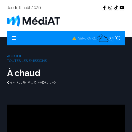
Jeudi, 6 août 2026
25°C
Témiscamingue, Qc
25°C
La Sarre, Qc
25°C
Val-d'Or, Qc
25°C
Rouyn-Noranda, Qc
ACCUEIL
25°C
TOUTES LES ÉMISSIONS
Amos, Qc
À chaud
RETOUR AUX ÉPISODES