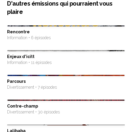
D'autres émissions qui pourraient vous
plaire
Rencontre
Information • 6 épisodes
Enjeux d'icitt
Information • 11 épisodes
Parcours
Divertissement • 7 épisodes
Contre-champ
Divertissement • 30 épisodes
Lalibaba