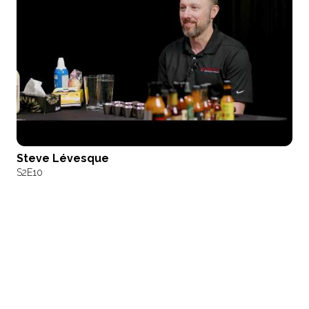
Steve Lévesque
S2
E10