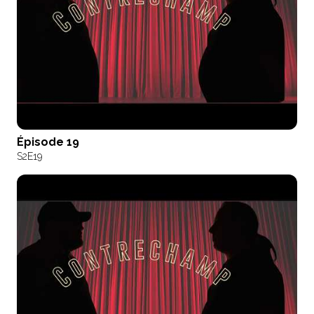
Épisode 19
S2
E19