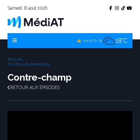
Samedi, 8 août 2026
17°C
Témiscamingue, Qc
19°C
La Sarre, Qc
18°C
Val-d'Or, Qc
17°C
Rouyn-Noranda, Qc
ACCUEIL
18°C
TOUTES LES ÉMISSIONS
Amos, Qc
Contre-champ
RETOUR AUX ÉPISODES