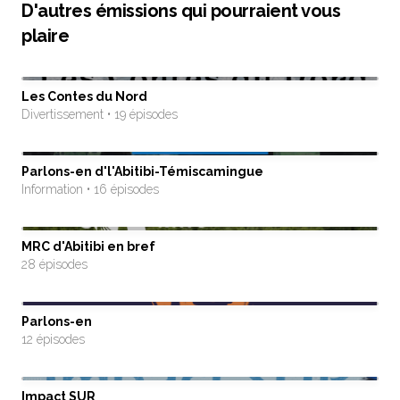
D'autres émissions qui pourraient vous
plaire
Les Contes du Nord
Divertissement • 19 épisodes
Parlons-en d'l'Abitibi-Témiscamingue
Information • 16 épisodes
MRC d'Abitibi en bref
28 épisodes
Parlons-en
12 épisodes
Impact SUR