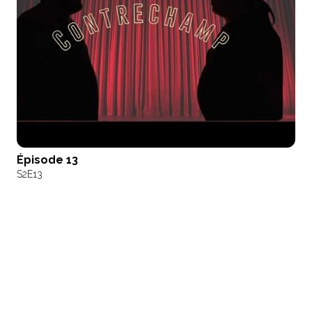
Épisode 13
S2
E13