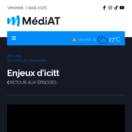
Vendredi, 7 août 2026
26°C
Témiscamingue, Qc
27°C
La Sarre, Qc
27°C
Val-d'Or, Qc
27°C
Rouyn-Noranda, Qc
ACCUEIL
27°C
TOUTES LES ÉMISSIONS
Amos, Qc
Enjeux d'icitt
RETOUR AUX ÉPISODES