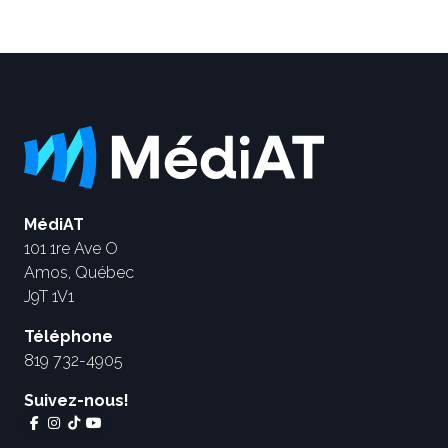
MédiAT
101 1re Ave O
Amos, Québec
J9T 1V1
Téléphone
819 732-4905
Suivez-nous!