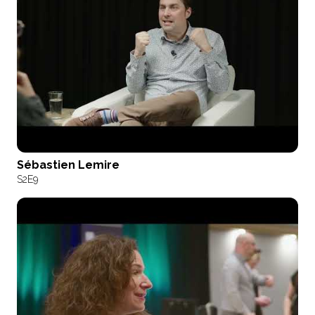
Sébastien Lemire
S2
E9