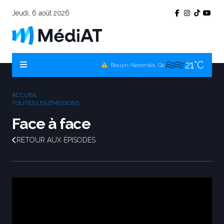
20°C
Témiscamingue, Qc
Jeudi, 6 août 2026
20°C
La Sarre, Qc
21°C
Val-d'Or, Qc
21°C
Rouyn-Noranda, Qc
21°C
Amos, Qc
ACCUEIL
TOUTES LES ÉMISSIONS
Face à face
RETOUR AUX ÉPISODES