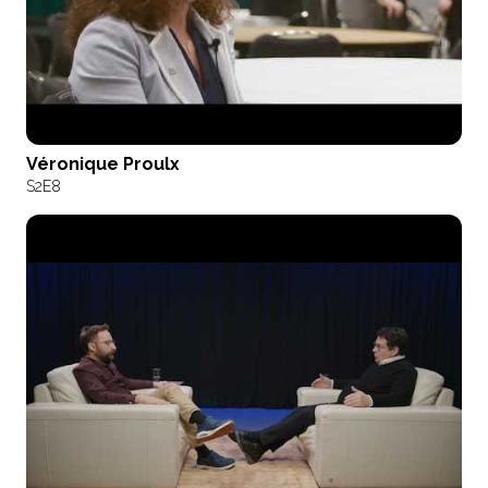
Véronique Proulx
S2
E8