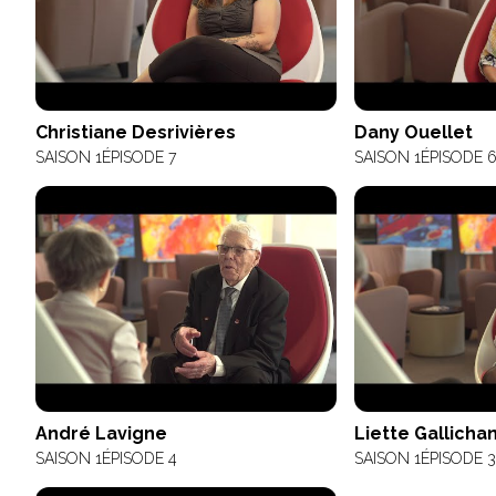
Christiane Desrivières
Dany Ouellet
SAISON 1
ÉPISODE 7
SAISON 1
ÉPISODE 
André Lavigne
Liette Gallicha
SAISON 1
ÉPISODE 4
SAISON 1
ÉPISODE 3