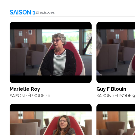
SAISON 1
10 épisodes
Marielle Roy
Guy F Blouin
SAISON 1
ÉPISODE 10
SAISON 1
ÉPISODE 9