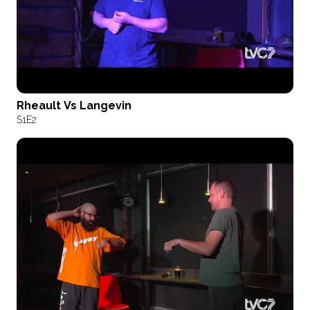
Rheault Vs Langevin
S1
E2