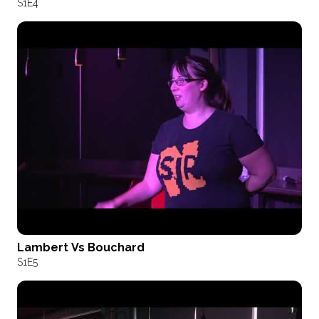
S1
E4
Lambert Vs Bouchard
S1
E5