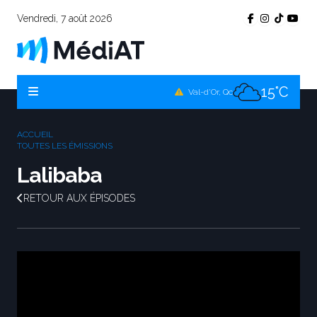
Vendredi, 7 août 2026
13°C
Témiscamingue, Qc
16°C
La Sarre, Qc
15°C
Val-d'Or, Qc
14°C
Rouyn-Noranda, Qc
ACCUEIL
15°C
TOUTES LES ÉMISSIONS
Amos, Qc
Lalibaba
RETOUR AUX ÉPISODES