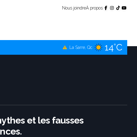
Nous joindre
À propos
11°C
Témiscamingue, Qc
14°C
La Sarre, Qc
14°C
Val-d'Or, Qc
11°C
Rouyn-Noranda, Qc
14°C
Amos, Qc
ythes et les fausses
nces.