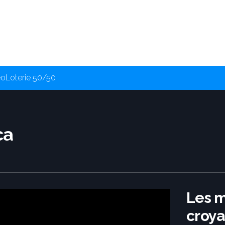
éo
Loterie 50/50
ca
Les m
croya