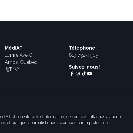
MédiAT
Téléphone
101 1re Ave O
819 732-4905
Amos, Québec
Suivez-nous!
J9T 1V1
édiAT et son site web d'information, ne sont pas rattachés à aucun
es et pratiques journalistiques reconnues par la profession.