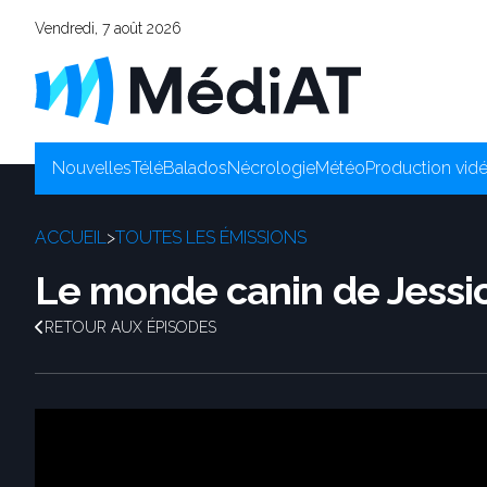
Vendredi, 7 août 2026
Nouvelles
Télé
Balados
Nécrologie
Météo
Production vid
ACCUEIL
>
TOUTES LES ÉMISSIONS
Le monde canin de Jessi
RETOUR AUX ÉPISODES