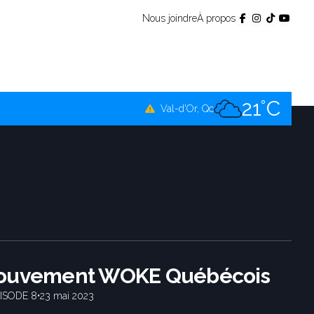
Nous joindre
À propos
20°C
Témiscamingue, Qc
19°C
La Sarre, Qc
21°C
Val-d'Or, Qc
20°C
Rouyn-Noranda, Qc
21°C
Amos, Qc
ouvement WOKE Québécois
ISODE 8
•
23 mai 2023