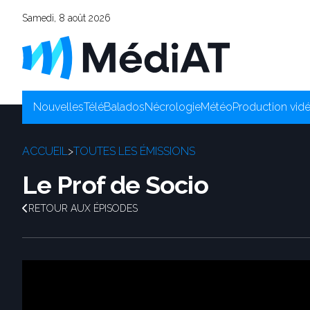
Samedi, 8 août 2026
Nouvelles
Télé
Balados
Nécrologie
Météo
Production vid
ACCUEIL
>
TOUTES LES ÉMISSIONS
Le Prof de Socio
RETOUR AUX ÉPISODES