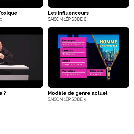
Toxique
Les influenceurs
10
SAISON 1
ÉPISODE 8
e ?
Modèle de genre actuel
6
SAISON 1
ÉPISODE 5