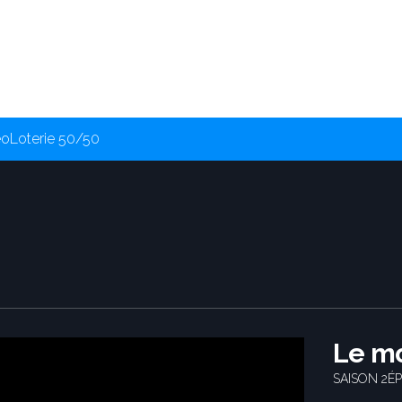
éo
Loterie 50/50
Le m
SAISON 2
ÉP