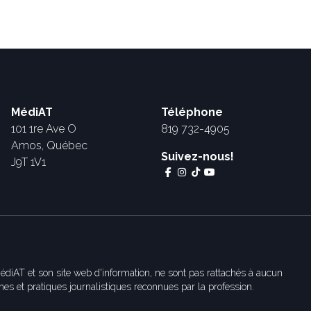
MédiAT
Téléphone
101 1re Ave O
819 732-4905
Amos, Québec
Suivez-nous!
J9T 1V1
édiAT et son site web d'information, ne sont pas rattachés à aucun
es et pratiques journalistiques reconnues par la profession.