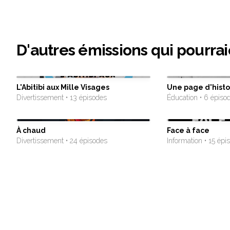
D'autres émissions qui pourrai
L'Abitibi aux Mille Visages
Une page d'histo
Divertissement • 13 épisodes
Éducation • 6 épiso
À chaud
Face à face
Divertissement • 24 épisodes
Information • 15 épi