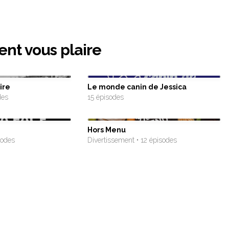
ent vous plaire
ire
Le monde canin de Jessica
des
15 épisodes
Hors Menu
sodes
Divertissement • 12 épisodes