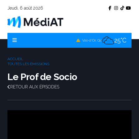
Jeudi, 6 août 2026
25°C
Témiscamingue, Qc
25°C
La Sarre, Qc
25°C
Val-d'Or, Qc
25°C
Rouyn-Noranda, Qc
ACCUEIL
25°C
TOUTES LES ÉMISSIONS
Amos, Qc
Le Prof de Socio
RETOUR AUX ÉPISODES