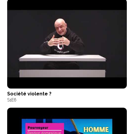
Société violente ?
S1
E6