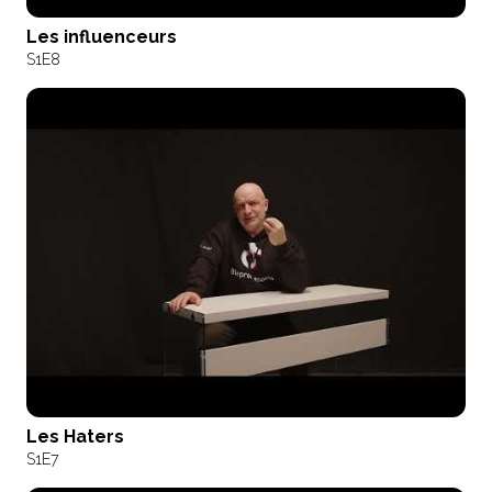
Les influenceurs
S1
E8
Les Haters
S1
E7