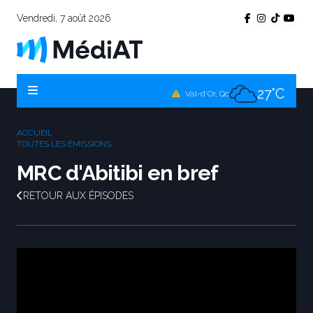
Vendredi, 7 août 2026
26°C
Témiscamingue, Qc
26°C
La Sarre, Qc
27°C
Val-d'Or, Qc
26°C
Rouyn-Noranda, Qc
ACCUEIL
27°C
TOUTES LES ÉMISSIONS
Amos, Qc
MRC d'Abitibi en bref
RETOUR AUX ÉPISODES