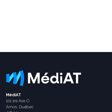
MédiAT
101 1re Ave O
Amos, Québec