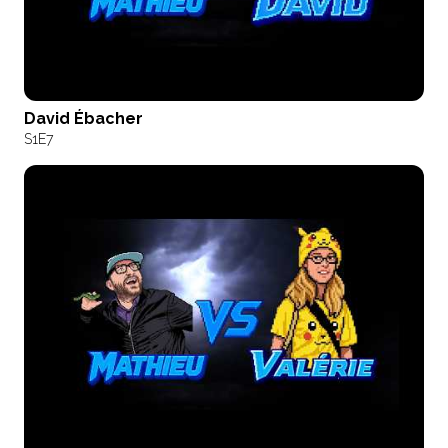
David Ébacher
S1
E7