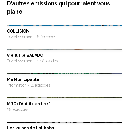
D'autres émissions qui pourraient vous
plaire
COLLISION
Divertissement • 6 épisodes
Vieillir le BALADO
Divertissement • 10 épisodes
Ma Municipalité
Information • 11 épisodes
MRC d'Abitibi en bref
28 épisodes
Les 20 ans de Lalibaba