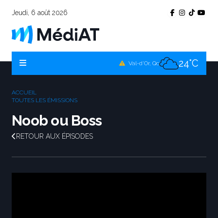
Jeudi, 6 août 2026
23°C
Témiscamingue, Qc
22°C
La Sarre, Qc
24°C
Val-d'Or, Qc
23°C
Rouyn-Noranda, Qc
ACCUEIL
24°C
TOUTES LES ÉMISSIONS
Amos, Qc
Noob ou Boss
RETOUR AUX ÉPISODES