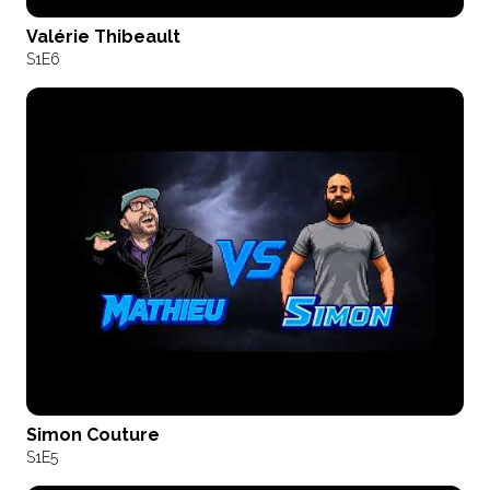
Valérie Thibeault
S1
E6
Simon Couture
S1
E5